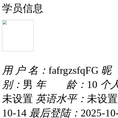
学员信息
用 户 名：
fafrgzsfqFG
昵
别：
男
年 龄：
10
个
未设置
英语水平：
未设置
10-14
最后登陆：
2025-10