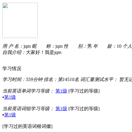
用 户 名：
jqm
昵 称：
jqm
性 别：
男
年 龄：
10
个人
自我介绍：
大家好！我是jqm
学习情况
学习时间：
559分钟
排名：
第14510名
词汇量测试水平：
暂无
当前英语单词学习等级：
第1级
[学习过的等级]
▪
第1级
当前英语词组学习等级：
第1级
[学习过的等级]
▪
第1级
[学习过的英语词根词缀]