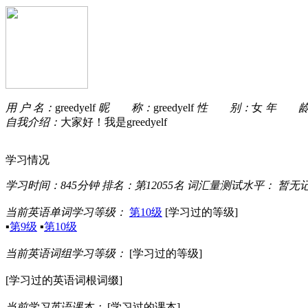
用 户 名：
greedyelf
昵 称：
greedyelf
性 别：
女
年 龄
自我介绍：
大家好！我是greedyelf
学习情况
学习时间：
845分钟
排名：
第12055名
词汇量测试水平：
暂无
当前英语单词学习等级：
第10级
[学习过的等级]
▪
第9级
▪
第10级
当前英语词组学习等级：
[学习过的等级]
[学习过的英语词根词缀]
当前学习英语课本：
[学习过的课本]