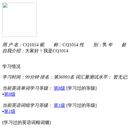
用 户 名：
CQ1014
昵 称：
CQ1014
性 别：
男
年 龄
自我介绍：
大家好！我是CQ1014
学习情况
学习时间：
99分钟
排名：
第36993名
词汇量测试水平：
暂无记
当前英语单词学习等级：
第8级
[学习过的等级]
▪
第8级
当前英语词组学习等级：
第1级
[学习过的等级]
▪
第1级
[学习过的英语词根词缀]